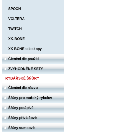
SPOON
VOLTERA
TWITCH
XK-BONE
XK BONE teleskopy
Členění dle použití
ZVÝHODNĚNÉ SETY
RYBÁŘSKÉ ŠŇŮRY
Členění dle názvu
Šňůry pro mořský rybolov
Šňůry potápivé
Šňůry přívlačové
Šňůry sumcové