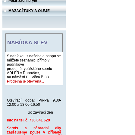
Polarizační brýle
MAZACÍ TUKY A OLEJE
NABÍDKA SLEV
S nabídkou z našeho e-shopu se
můžete seznámit i přímo v
podnikové
prodejně rybářského sportu
ADLER v Dobrušce,
na náměstí F.L.Věka č. 33.
Prodejna je otevřena...
Otevírací doba: Po-Pá 9.30-
12.00 a 13.00-16.50
So zavírací den
info na tel. č. 736 641 629
Servis a náhradní díly
zajišťujeme pouze v případě