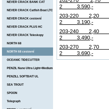
202-270 
NEVER CRACK BANK CAT
2 3.590,-
NEVER CRACK Catfish Boat LTC
203-220 
NEVER CRACK cestovní
2 3.190,-
NEVER CRACK PLUS HC
203-240 
Jig+Pilk
NEVER CRACK Teleskopy
2 3.490,-
NORTH 68
203-270 
NORTH 68 cestovní
2 3.690,-
OCEANIC TIDECUTTER
PENZIL Nano Ultra Light+Medium
PENZILL SOFTBAIT UL
SEA TROUT
SPOON
Telegraph