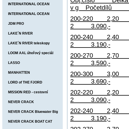
Obj.číslo Délka v
INTERNATIONAL OCEAN
v g Početdíl
FIGHTER
INTERNATIONAL OCEAN
200-220 
BUSTER
JDM PRO
2 3.090,-
LAKE´N RIVER
200-240 
2 3.190,-
LAKE´N RIVER teleskopy
LOOM AAL úhořový speciál
200-270 
2 3.590,-
LASSO
200-300 
MANHATTEN
2 3.690,-
LORD of THE FJORD
202-220 
MISSION RED - cestovní
2 3.090,-
NEVER CRACK
202-240 
NEVER CRACK Bluewater Big
2 3.190,-
Game
NEVER CRACK BOAT CAT