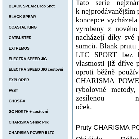
Tato serie nejzn
BLACK SPEAR Drop Shot
k nejprodávanějším
BLACK SPEAR
koncepce vycházela 
vyrobeny z nového 
COASTAL KING
nacházejí díky své 
CATBUSTER
sumců. Blank prutu
EXTREMOS
LTC SPORT bez ker
ELECTRA SPEED JIG
vlastnosti již dříve
ELECTRA SPEED JIG cestovní
oproti běžně použí
CHARISMA POWER II
EXPLORER
rybolovné metody,
FAST
zesílenou
GHOST-A
o
GO NORTH + cestovní
CHARISMA Senso Pilk
Pruty CHARISMA POW
CHARISMA POWER II LTC