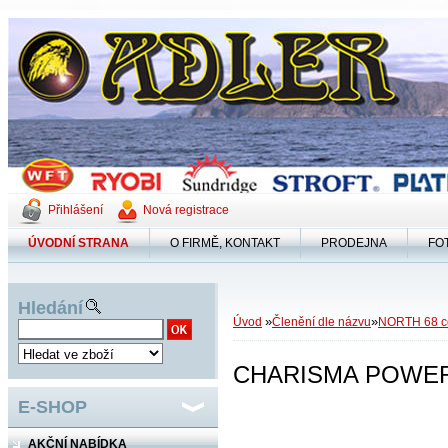
Přihlášení
Nová registrace
ÚVODNÍ STRANA
O FIRMĚ, KONTAKT
PRODEJNA
FO
Hledání
»
»
Úvod
Členění dle názvu
NORTH 68 ce
CHARISMA POWER I
E-SHOP
AKČNÍ NABÍDKA