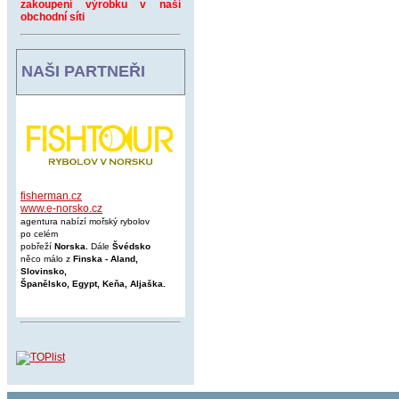
zakoupení výrobku v naší
obchodní síti
NAŠI PARTNEŘI
fisherman.cz
www.e-norsko.cz
agentura nabízí mořský rybolov
po celém
pobřeží
Norska.
Dále
Švédsko
něco málo z
Finska - Aland,
Slovinsko,
Španělsko, Egypt, Keňa, Aljaška.