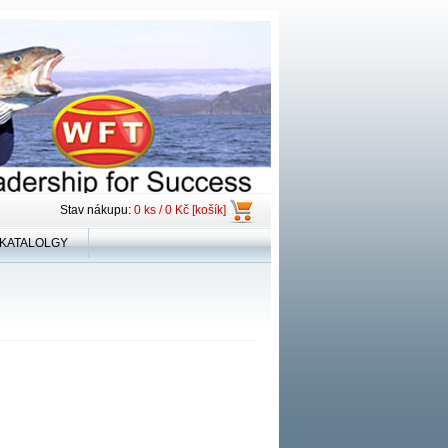
Stav nákupu:
0 ks / 0 Kč [košík]
KATALOLGY