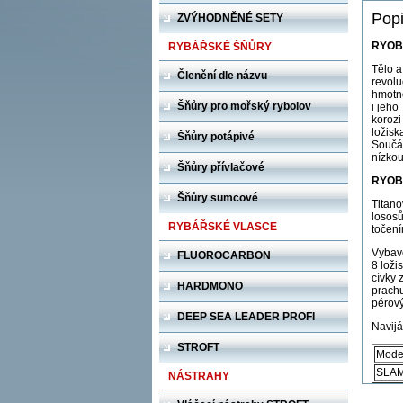
Popi
ZVÝHODNĚNÉ SETY
RYOB
RYBÁŘSKÉ ŠŇŮRY
Tělo a
Členění dle názvu
revolu
hmotno
Šňůry pro mořský rybolov
i jeho
korozi
ložisk
Šňůry potápivé
Součás
nízkou
Šňůry přívlačové
RYOBI
Šňůry sumcové
Titano
lososů
RYBÁŘSKÉ VLASCE
točení
Vybav
FLUOROCARBON
8 loži
cívky 
HARDMONO
prachu
pérový
DEEP SEA LEADER PROFI
Navijá
STROFT
Mode
SLAM
NÁSTRAHY