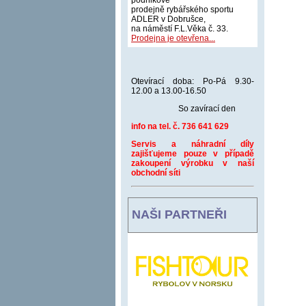
podnikové
prodejně rybářského sportu
ADLER v Dobrušce,
na náměstí F.L.Věka č. 33.
Prodejna je otevřena...
Otevírací doba: Po-Pá 9.30-
12.00 a 13.00-16.50
So zavírací den
info na tel. č. 736 641 629
Servis a náhradní díly
zajišťujeme pouze v případě
zakoupení výrobku v naší
obchodní síti
NAŠI PARTNEŘI