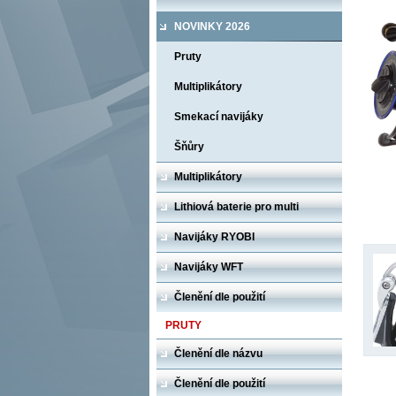
NOVINKY 2026
Pruty
Multiplikátory
Smekací navijáky
Šňůry
Multiplikátory
Lithiová baterie pro multi
Navijáky RYOBI
Navijáky WFT
Členění dle použití
PRUTY
Členění dle názvu
Členění dle použití