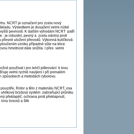
 trhu. NCRT je označení pro zcela nový
základu. Výsledkem je dosažení velmi nízké
ejvyšší pevností. K dalším výhodám NCRT patří
 : je robustní, pevný a zcela odolný proti
la přesné uložení převodů. Výkonná kuličková
vyloučením vzniku případné vůle na klice.
ovou hmotnost dále snížila. I přes velmi
ožné používat i pro lehčí pilkrování k lovu
išťuje velmi rychlé navíjení i při pomalém
ech způsobech a metodách rybolovu.
v pouzdře, Rotor a tělo z materiálu NCRT, osa
ý uhlíkový brzdový systém zabraňující průniku
ný překlapěč, ochrana proti překlapnutí,
lovu lososů a štik