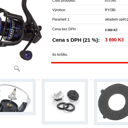
Číslo produktu:
870 040
Výrobce:
RYOBI
Parametr 1:
skladem opět 
Cena bez DPH :
3 050 Kč
Cena s DPH (21 %):
3 690 Kč
do košíku: