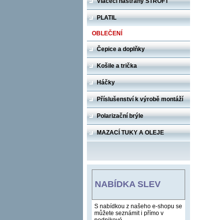
Vláčecí nástrahy STROFT
PLATIL
OBLEČENÍ
Čepice a doplňky
Košile a trička
Háčky
Příslušenství k výrobě montáží
Polarizační brýle
MAZACÍ TUKY A OLEJE
NABÍDKA SLEV
S nabídkou z našeho e-shopu se
můžete seznámit i přímo v