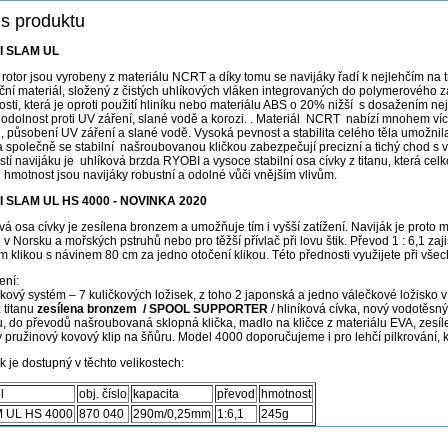
s produktu
I SLAM UL
 rotor jsou vyrobeny z materiálu NCRT a díky tomu se navijáky řadí k nejlehčím na
ční materiál, složený z čistých uhlíkových vláken integrovaných do polymerového 
sti, která je oproti použití hliníku nebo materiálu ABS o 20% nižší s dosažením n
 odolnost proti UV záření, slané vodě a korozi. . Materiál NCRT nabízí mnohem více
 , působení UV záření a slané vodě. Vysoká pevnost a stabilita celého těla umožni
a společně se stabilní našroubovanou kličkou zabezpečují precizní a tichý chod s 
tí navijáku je uhlíková brzda RYOBI a vysoce stabilní osa cívky z titanu, která celk
 hmotnost jsou navijáky robustní a odolné vůči vnějším vlivům.
 SLAM UL HS 4000 - NOVINKA 2020
vá osa cívky je zesílena bronzem a umožňuje tím i vyšší zatížení. Naviják je proto m
 v Norsku a mořských pstruhů nebo pro těžší přívlač při lovu štik. Převod 1 : 6,1 zaj
m klikou s návinem 80 cm za jedno otočení klikou. Této přednosti využijete při vš
ení:
skový systém – 7 kuličkových ložisek, z toho 2 japonská a jedno válečkové ložisko 
z titanu
zesílena bronzem / SPOOL SUPPORTER
/ hliníková cívka, nový vodotěsn
, do převodů našroubovaná sklopná klička, madlo na kličce z materiálu EVA, zesíle
 pružinový kovový klip na šňůru. Model 4000 doporučujeme i pro lehčí pilkrování, k 
k je dostupný v těchto velikostech:
l
obj. číslo
kapacita
převod
hmotnost
 UL HS 4000
870 040
290m/0,25mm
1:6,1
245g